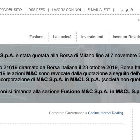
A
PPA DEL SITO
|
RSS FEED
|
LAVORA CON NOI
|
E-MAIL ALERT
|
A
A
c
Fusione
La società
Investimenti
Investor Relati
Corporate Governance »
Codice Internal Dealing