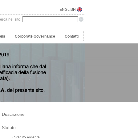
ENGLISH
erca nel sito:
ons
Corporate Governance
Contatti
Descrizione
Statuto
» Statuto Vigente