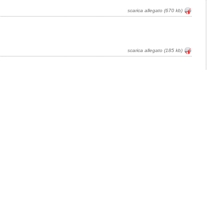
scarica allegato (670 kb)
scarica allegato (185 kb)