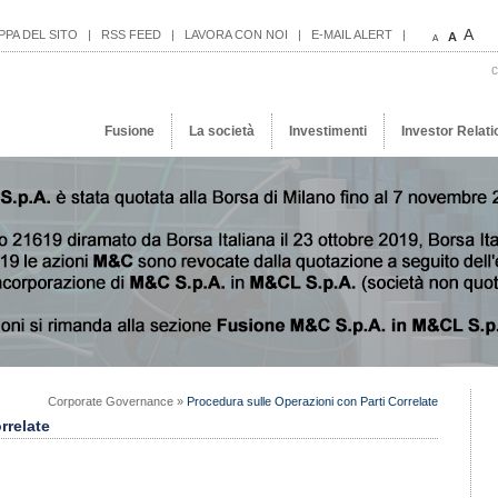
A
PPA DEL SITO
|
RSS FEED
|
LAVORA CON NOI
|
E-MAIL ALERT
|
A
A
c
Fusione
La società
Investimenti
Investor Relati
Corporate Governance »
Procedura sulle Operazioni con Parti Correlate
rrelate